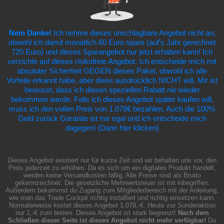
Nein Danke!
Ich nehme dieses unschlagbare Angebot nicht an,
obwohl ich damit monatlich 60 Euro spare (auf's Jahr gerechnet
720 Euro) und dieses Sparangebot nur jetzt erhalten kann! Ich
verzichte auf dieses risikofreie Angebot. Ich entscheide mich mit
absoluter Sicherheit GEGEN dieses Paket, obwohl ich alle
Vorteile erkannt habe, aber diese ausdrücklich NICHT will. Mir ist
bewusst, dass ich diesen speziellen Rabatt nie wieder
bekommen werde. Falls ich dieses Angebot später kaufen will,
muss ich den vollen Preis von 1.078€ bezahlen. Auch die 100%
Geld zurück Garantie ist mir egal und ich entscheide mich
dagegen! (Dann hier klicken)
Dieses Angebot existiert nur für kurze Zeit und wir behalten uns vor, den
Preis jederzeit zu erhöhen. Da es sich um ein digitales Produkt handelt,
werden keine Versandkosten fällig. Alle Preise sind als Brutto
gekennzeichnet. Die gesetzliche Mehrwertsteuer ist mit inbegriffen.
Außerdem bekommst du Zugang zum Mitgliederbereich mit der Anleitung,
wie man das Trade Cockpit richtig installiert und richtig einsetzen kann.
Normalerweise kostet dieses Angebot 1.078,-€. Heute zur Sonderaktion
nur 1,-€ zum testen. Dieses Angebot ist stark begrenzt!
Nach dem
Schließen dieser Seite ist dieses Angebot nicht mehr verfügbar!
Du