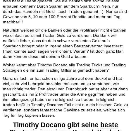
Was hast du denn gedacht, wie die Banken sich solche Paläste
erbauen können? Durch Sparen auf dem Sparbuch? Nein, nur
durch das Handeln mit Geld - auch Traden genannt ;-). Nur so sind
Gewinne von 5, 10 oder 100 Prozent Rendite und mehr am Tag
machbar!!!
Natürlich werden dir die Banken oder die Profitrader nicht erzählen
wie einfach es ist mit Traden Geld zu verdienen. Die Bank will
natürlich lieber, dass du dein schwer verdientes Geld aufs
Sparbuch bringst oder in irgend einen Bausparvertrag investierst
(man könnte auch sagen vernichten). Warum? Ist doch ganz klar,
dann können diese mit deinem Geld arbeiten.
Woher kennt aber Timothy Docano alle Trading Tricks und Trading
Strategien die ihn zum Trading Millionär gemacht haben?
Ganz einfach, er hat schon einige Jahre auf dem Buckel und hat
viel, sehr viel Lehrgeld bezahlen müssen um zu verstehen, wie
man richtig tradet. Den absoluten Durchbruch hat er aber erst dann
geschafft, als ihn 2 Profitrader unter die Arme gegriffen haben und
ihm alles gezeigt haben um erfolgreich zu traden. Erfolgreich
traden heißt in Timothy Docanos Fall nicht nur ein bisschen Geld zu
verdienen, sondern fantastische Gewinne zu erzielen, welche sich
Tag für Tag kopieren lassen.
Timothy Docano gibt seine
beste