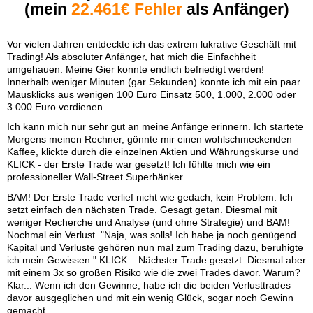
(mein
22.461€ Fehler
als Anfänger)
Vor vielen Jahren entdeckte ich das extrem lukrative Geschäft mit
Trading! Als absoluter Anfänger, hat mich die Einfachheit
umgehauen. Meine Gier konnte endlich befriedigt werden!
Innerhalb weniger Minuten (gar Sekunden) konnte ich mit ein paar
Mausklicks aus wenigen 100 Euro Einsatz 500, 1.000, 2.000 oder
3.000 Euro verdienen.
Ich kann mich nur sehr gut an meine Anfänge erinnern. Ich startete
Morgens meinen Rechner, gönnte mir einen wohlschmeckenden
Kaffee, klickte durch die einzelnen Aktien und Währungskurse und
KLICK - der Erste Trade war gesetzt! Ich fühlte mich wie ein
professioneller Wall-Street Superbänker.
BAM! Der Erste Trade verlief nicht wie gedach, kein Problem. Ich
setzt einfach den nächsten Trade. Gesagt getan. Diesmal mit
weniger Recherche und Analyse (und ohne Strategie) und BAM!
Nochmal ein Verlust. "Naja, was solls! Ich habe ja noch genügend
Kapital und Verluste gehören nun mal zum Trading dazu, beruhigte
ich mein Gewissen." KLICK... Nächster Trade gesetzt. Diesmal aber
mit einem 3x so großen Risiko wie die zwei Trades davor. Warum?
Klar... Wenn ich den Gewinne, habe ich die beiden Verlusttrades
davor ausgeglichen und mit ein wenig Glück, sogar noch Gewinn
gemacht.