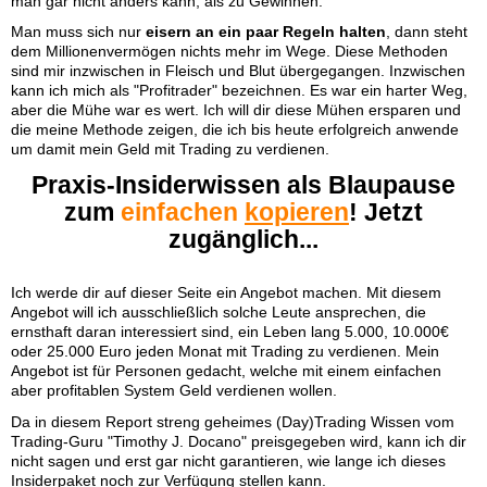
man gar nicht anders kann, als zu Gewinnen.
Man muss sich nur
eisern an ein paar Regeln halten
, dann steht
dem Millionenvermögen nichts mehr im Wege. Diese Methoden
sind mir inzwischen in Fleisch und Blut übergegangen. Inzwischen
kann ich mich als "Profitrader" bezeichnen. Es war ein harter Weg,
aber die Mühe war es wert. Ich will dir diese Mühen ersparen und
die meine Methode zeigen, die ich bis heute erfolgreich anwende
um damit mein Geld mit Trading zu verdienen.
Praxis-Insiderwissen als Blaupause
zum
einfachen
kopieren
! Jetzt
zugänglich...
Ich werde dir auf dieser Seite ein Angebot machen. Mit diesem
Angebot will ich ausschließlich solche Leute ansprechen, die
ernsthaft daran interessiert sind, ein Leben lang 5.000, 10.000€
oder 25.000 Euro jeden Monat mit Trading zu verdienen. Mein
Angebot ist für Personen gedacht, welche mit einem einfachen
aber profitablen System Geld verdienen wollen.
Da in diesem Report streng geheimes (Day)Trading Wissen vom
Trading-Guru "Timothy J. Docano" preisgegeben wird, kann ich dir
nicht sagen und erst gar nicht garantieren, wie lange ich dieses
Insiderpaket noch zur Verfügung stellen kann.