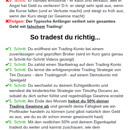
4. Schritt
: Er handelt emotional - er kauft und verkauft, weil er
Angst hat Geld zu verlieren! D.h. er steigt sehr spät aus, wenn
die Kurse fallen (und er Verluste macht) und steigt zu früh aus,
wenn der Kurs steigt (er Gewinne macht)
Folgen:
Der Typische Anfänger verliert sein gesamtes
Geld mit
falschem
Trading!
So tradest du richtig...
1. Schritt
: Du eröffnest ein Trading-Konto bei einem
zuverlässigen und geprüften Broker (wird im Kurs ganz genau
in Schritt-für-Schritt Videos gezeigt)
2. Schritt
: Du zahlst einen Startbetrag auf dein Trading-Konto
3. Schritt
: Du lernst die erfolgserprobte Trading Strategie von
Tim Docano - dem Tradingprofi - auf einem Demokonto mit
Spielgeld
4. Schritt
: Du wechselst zu deinem Echtgeldkonto und
wendest die kinderleichte Strategie von Timothy Docano an,
sobald du dich sicher fühlst und regelmäßige Gewinne erzielst
5. Schritt
: Am Ende des Monats
hebst du 50% deiner
Trading Gewinne ab
und genießt deine Fähigkeit wie ein
Profitrader handeln zu können (und gibst natürlich dein Geld
so aus, wie du es dir schon immer gewünscht hast)
6. Schritt
:
Mit den restlichen 50% und deinem Eigenkapital
tradest du weiter und kannst zuschauen, wie dein