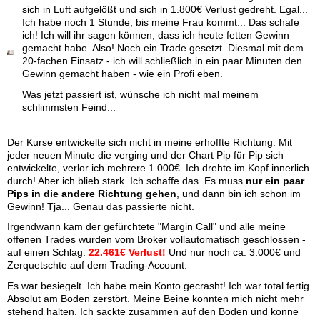
sich in Luft aufgelößt und sich in 1.800€ Verlust gedreht. Egal...
Ich habe noch 1 Stunde, bis meine Frau kommt... Das schafe
ich! Ich will ihr sagen können, dass ich heute fetten Gewinn
gemacht habe. Also! Noch ein Trade gesetzt. Diesmal mit dem
20-fachen Einsatz - ich will schließlich in ein paar Minuten den
Gewinn gemacht haben - wie ein Profi eben.
Was jetzt passiert ist, wünsche ich nicht mal meinem
schlimmsten Feind...
Der Kurse entwickelte sich nicht in meine erhoffte Richtung. Mit
jeder neuen Minute die verging und der Chart Pip für Pip sich
entwickelte, verlor ich mehrere 1.000€. Ich drehte im Kopf innerlich
durch! Aber ich blieb stark. Ich schaffe das. Es muss
nur ein paar
Pips in die andere Richtung gehen
, und dann bin ich schon im
Gewinn! Tja... Genau das passierte nicht.
Irgendwann kam der gefürchtete "Margin Call" und alle meine
offenen Trades wurden vom Broker vollautomatisch geschlossen -
auf einen Schlag.
22.461€ Verlust!
Und nur noch ca. 3.000€ und
Zerquetschte auf dem Trading-Account.
Es war besiegelt. Ich habe mein Konto gecrasht! Ich war total fertig
Absolut am Boden zerstört. Meine Beine konnten mich nicht mehr
stehend halten. Ich sackte zusammen auf den Boden und konne