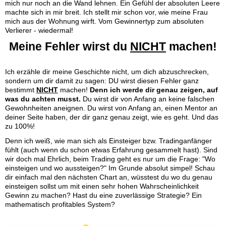
mich nur noch an die Wand lehnen. Ein Gefühl der absoluten Leere
machte sich in mir breit. Ich stellt mir schon vor, wie meine Frau
mich aus der Wohnung wirft. Vom Gewinnertyp zum absoluten
Verlierer - wiedermal!
Meine Fehler wirst du
NICHT
machen!
Ich erzähle dir meine Geschichte nicht, um dich abzuschrecken,
sondern um dir damit zu sagen: DU wirst diesen Fehler ganz
bestimmt
NICHT
machen!
Denn ich werde dir genau zeigen, auf
was du achten musst.
Du wirst dir von Anfang an keine falschen
Gewohnheiten aneignen. Du wirst von Anfang an, einen Mentor an
deiner Seite haben, der dir ganz genau zeigt, wie es geht. Und das
zu 100%!
Denn ich weiß, wie man sich als Einsteiger bzw. Tradinganfänger
fühlt (auch wenn du schon etwas Erfahrung gesammelt hast). Sind
wir doch mal Ehrlich, beim Trading geht es nur um die Frage: "Wo
einsteigen und wo aussteigen?" Im Grunde absolut simpel! Schau
dir einfach mal den nächsten Chart an, wüsstest du wo du genau
einsteigen sollst um mit einen sehr hohen Wahrscheinlichkeit
Gewinn zu machen? Hast du eine zuverlässige Strategie? Ein
mathematisch profitables System?