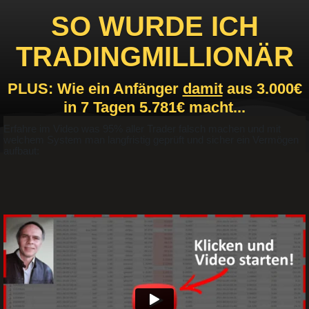
SO WURDE ICH
TRADINGMILLIONÄR
PLUS: Wie ein Anfänger
damit
aus 3.000€
in 7 Tagen 5.781€ macht...
Erfahre im Video was 95% aller Trader falsch machen und mit
welchem System man langfristig geprüft und sicher ein Vermögen
aufbaut: