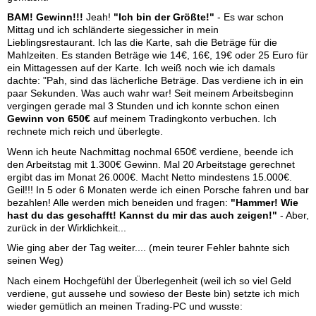
BAM! Gewinn!!!
Jeah!
"Ich bin der Größte!"
- Es war schon
Mittag und ich schländerte siegessicher in mein
Lieblingsrestaurant. Ich las die Karte, sah die Beträge für die
Mahlzeiten. Es standen Beträge wie 14€, 16€, 19€ oder 25 Euro für
ein Mittagessen auf der Karte. Ich weiß noch wie ich damals
dachte: "Pah, sind das lächerliche Beträge. Das verdiene ich in ein
paar Sekunden. Was auch wahr war! Seit meinem Arbeitsbeginn
vergingen gerade mal 3 Stunden und ich konnte schon einen
Gewinn von 650€
auf meinem Tradingkonto verbuchen. Ich
rechnete mich reich und überlegte.
Wenn ich heute Nachmittag nochmal 650€ verdiene, beende ich
den Arbeitstag mit 1.300€ Gewinn. Mal 20 Arbeitstage gerechnet
ergibt das im Monat 26.000€. Macht Netto mindestens 15.000€.
Geil!!! In 5 oder 6 Monaten werde ich einen Porsche fahren und bar
bezahlen! Alle werden mich beneiden und fragen:
"Hammer! Wie
hast du das geschafft! Kannst du mir das auch zeigen!"
- Aber,
zurück in der Wirklichkeit...
Wie ging aber der Tag weiter.... (mein teurer Fehler bahnte sich
seinen Weg)
Nach einem Hochgefühl der Überlegenheit (weil ich so viel Geld
verdiene, gut aussehe und sowieso der Beste bin) setzte ich mich
wieder gemütlich an meinen Trading-PC und wusste: